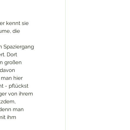
r kennt sie 
ume, die 
em Spaziergang 
t. Dort 
in großen 
davon 
 man hier 
t - pflückst 
ger von ihrem 
otzdem, 
denn man 
mit ihm 