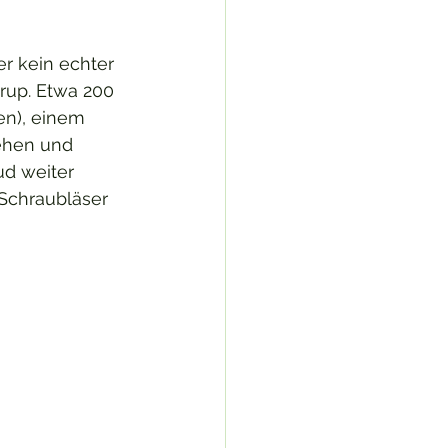
er kein echter 
rup. Etwa 200 
en), einem 
ehen und 
ud weiter 
 Schraubläser 