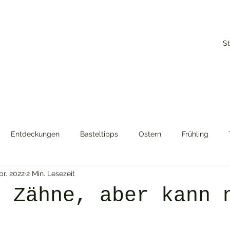
St
Entdeckungen
Basteltipps
Ostern
Frühling
pr. 2022
2 Min. Lesezeit
mente
Themenwoche
Sommer
Pflanzen
Gemü
t Zähne, aber kann 
?