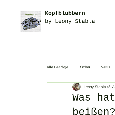
Kopfblubbern
by Leony Stabla
Alle Beiträge
Bücher
News
Leony Stabla
18. A
Rezepte
Urlaub
Experi
Was ha
Druckvorlagen
Weihnachten
beißen