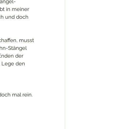
tängel-
bt in meiner 
ach und doch 
haffen, musst 
hn-Stängel 
Enden der 
 Lege den 
och mal rein.