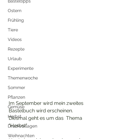
Basteltipps
Ostern
Frühling
Tiere
Videos
Rezepte
Urlaub
Experimente
Themenwoche
Sommer
Pflanzen
Im September wird mein zweites 
Gemüse
Bastelbuch wird erscheinen. 
Herbst
Diesmal geht es um das  Thema 
"Herbst".
Druckvorlagen
Weihnachten