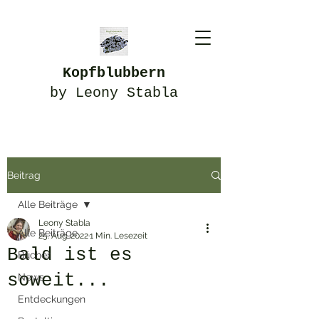
Kopfblubbern
by Leony Stabla
Beitrag
Alle Beiträge
Leony Stabla
Alle Beiträge
25. Aug. 2022
1 Min. Lesezeit
Bald ist es
Bücher
soweit...
News
Entdeckungen