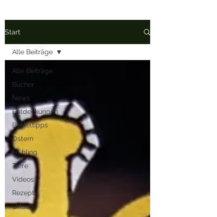
Start
Alle Beiträge
Alle Beiträge
Bücher
News
Entdeckungen
Basteltipps
Ostern
Frühling
Tiere
Videos
Rezepte
Urlaub