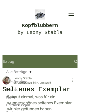
Kopfblubbern
by Leony Stabla
Beitrag
Alle Beiträge
Leony Stabla
Alle Beiträge
16. Juni 2022
1 Min. Lesezeit
Seltenes Exemplar
Bücher
Schaut einmal, was für ein 
News
wunderschönes seltenes Exemplar 
Entdeckungen
wir hier gefunden haben. 