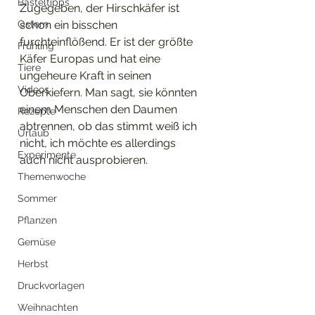
Basteltipps
Zugegeben, der Hirschkäfer ist 
Ostern
schon ein bisschen 
furchteinflößend. Er ist der größte 
Frühling
Käfer Europas und hat eine 
Tiere
ungeheure Kraft in seinen 
Videos
Oberkiefern. Man sagt, sie könnten 
einem Menschen den Daumen 
Rezepte
abtrennen, ob das stimmt weiß ich 
Urlaub
nicht, ich möchte es allerdings 
Experimente
auch nicht ausprobieren.
Themenwoche
Sommer
Pflanzen
Gemüse
Herbst
Druckvorlagen
Weihnachten